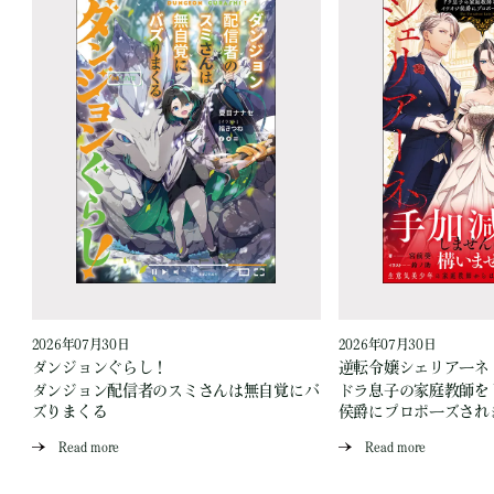
2026年07月30日
2026年07月30日
ダンジョンぐらし！
逆転令嬢シェリアーネ
ダンジョン配信者のスミさんは無自覚にバ
ドラ息子の家庭教師を
ズりまくる
侯爵にプロポーズされ
Read more
Read more