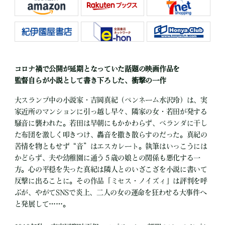
コロナ禍で公開が延期となっていた話題の映画作品を
監督自らが小説として書き下ろした、衝撃の一作
大スランプ中の小説家・吉岡真紀（ペンネーム水沢玲）は、実
家近所のマンションに引っ越し早々、隣家の女・若田が発する
騒音に襲われた。若田は早朝にもかかわらず、ベランダに干し
た布団を激しく叩きつけ、轟音を撒き散らすのだった。真紀の
苦情を物ともせず“音”はエスカレート。執筆はいっこうには
かどらず、夫や幼稚園に通う５歳の娘との関係も悪化する一
方。心の平穏を失った真紀は隣人とのいざこざを小説に書いて
反撃に出ることに。その作品「ミセス・ノイズィ」は評判を呼
ぶが、やがてSNSで炎上、二人の女の運命を狂わせる大事件へ
と発展して……。