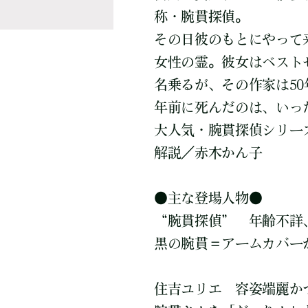
称・腕貫探偵。
その日彼のもとにやって
女性の霊。彼女はベスト
名乗るが、その作家は50
年前に死んだのは、いっ
大人気・腕貫探偵シリー
解説／赤木かん子
●主な登場人物●
“腕貫探偵” 年齢不詳
黒の腕貫＝アームカバー
住吉ユリエ 容姿端麗か