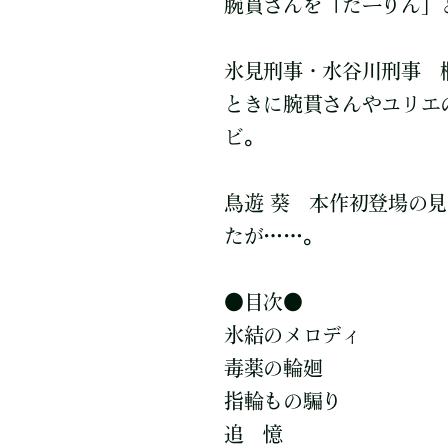
腕貫さんを「だーりん」
氷見刑事・水谷川刑事 
ときに腕貫さんやユリエ
ビ。
鳥遊 葵 本作初登場の
たが……。
●目次●
氷結のメロディ
毒薬の輪廻
指輪もの騙り
追 憶