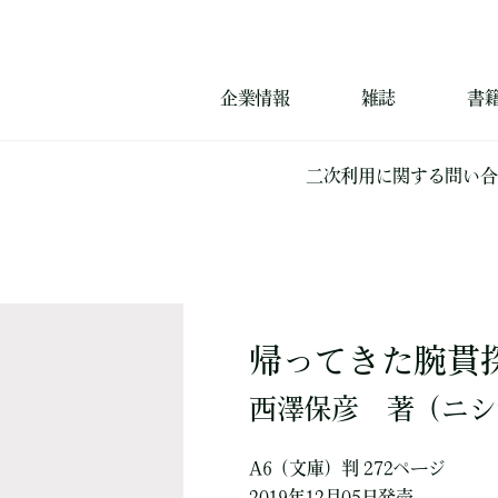
企業情報
雑誌
書
二次利用に関する問い合
帰ってきた腕貫
西澤保彦
著
（ニシ
A6（文庫）判 272ページ
2019年12月05日発売