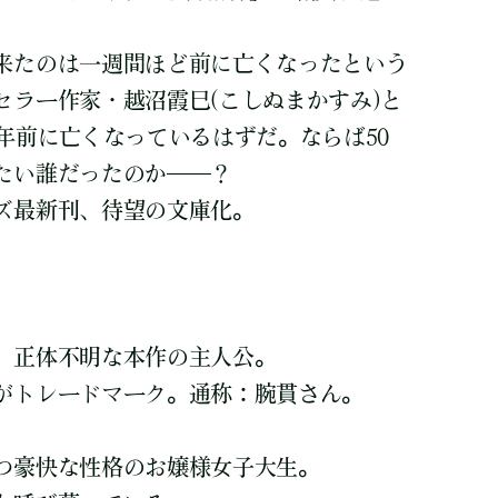
来たのは一週間ほど前に亡くなったという
セラー作家・越沼霞巳(こしぬまかすみ)と
年前に亡くなっているはずだ。ならば50
たい誰だったのか――？
ズ最新刊、待望の文庫化。
、正体不明な本作の主人公。
がトレードマーク。通称：腕貫さん。
つ豪快な性格のお嬢様女子大生。