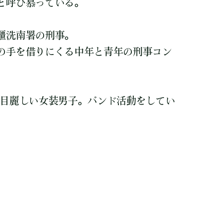
と呼び慕っている。
櫃洗南署の刑事。
の手を借りにくる中年と青年の刑事コン
見目麗しい女装男子。バンド活動をしてい