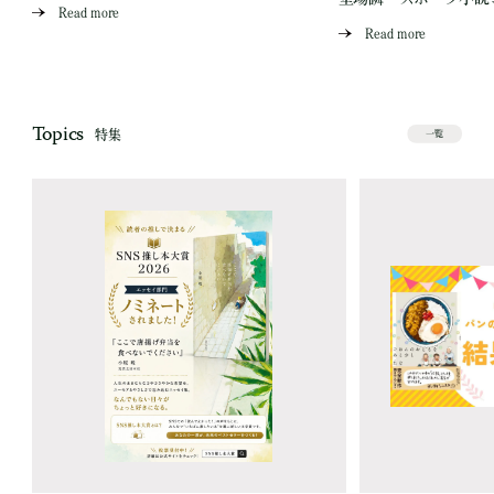
Read more
Read more
Topics
特集
一覧