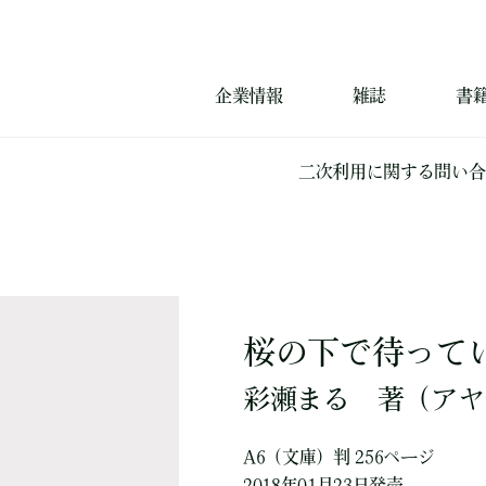
企業情報
雑誌
書
二次利用に関する問い合
桜の下で待って
彩瀬まる
著
（アヤ
A6（文庫）判 256ページ
2018年01月23日発売