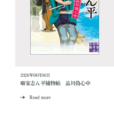
2026年08月06日
噺家志ん平捕物帖 品川偽心中
Read more