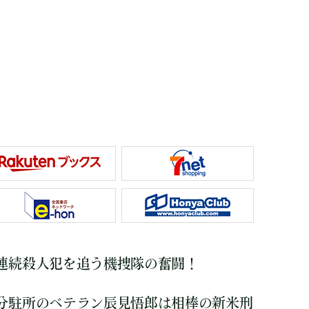
連続殺人犯を追う機捜隊の奮闘！
分駐所のベテラン辰見悟郎は相棒の新米刑