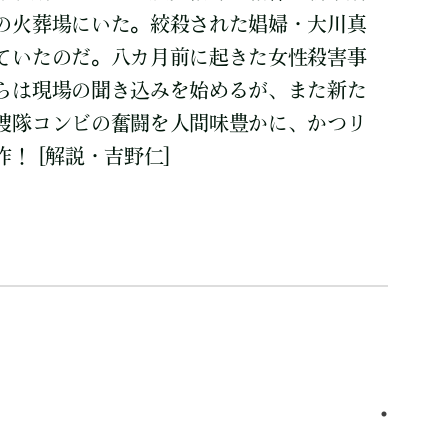
の火葬場にいた。絞殺された娼婦・大川真
ていたのだ。八カ月前に起きた女性殺害事
らは現場の聞き込みを始めるが、また新た
捜隊コンビの奮闘を人間味豊かに、かつリ
！ [解説・吉野仁]