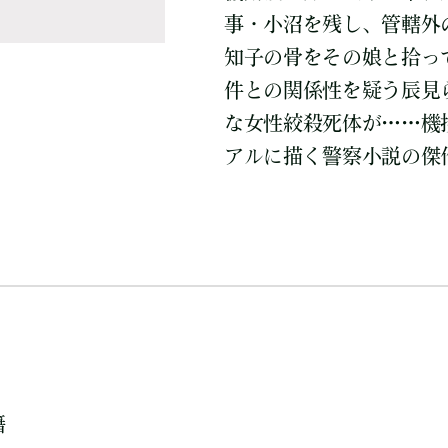
事・小沼を残し、管轄外
知子の骨をその娘と拾っ
件との関係性を疑う辰見
な女性絞殺死体が……機
アルに描く警察小説の傑作
籍