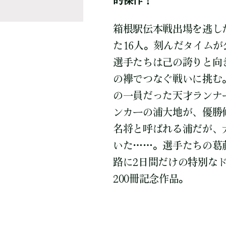
的傑作！
箱根駅伝本戦出場を逃し
た16人。刻んだタイム
選手たちは己の誇りと向き
の襷でつなぐ戦いに挑む
の一員だった天才ランナ
ンカーの浦大地が、優勝
名将と呼ばれる浦だが、
いた……。選手たちの葛
路に2日間だけの特別な
200冊記念作品。