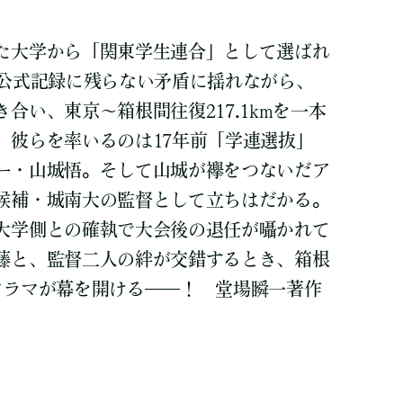
た大学から「関東学生連合」として選ばれ
が公式記録に残らない矛盾に揺れながら、
合い、東京～箱根間往復217.1kmを一本
。彼らを率いるのは17年前「学連選抜」
ー・山城悟。そして山城が襷をつないだア
候補・城南大の監督として立ちはだかる。
大学側との確執で大会後の退任が囁かれて
藤と、監督二人の絆が交錯するとき、箱根
ドラマが幕を開ける――！ 堂場瞬一著作