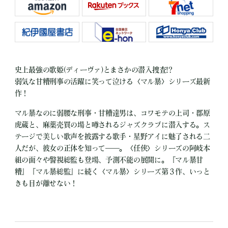
史上最強の歌姫(ディーヴァ)とまさかの潜入捜査!?
弱気な甘糟刑事の活躍に笑って泣ける〈マル暴〉シリーズ最新
作！
マル暴なのに弱腰な刑事・甘糟達男は、コワモテの上司・郡原
虎蔵と、麻薬売買の場と噂されるジャズクラブに潜入する。ス
テージで美しい歌声を披露する歌手・星野アイに魅了される二
人だが、彼女の正体を知って――。〈任侠〉シリーズの阿岐本
組の面々や警視総監も登場、予測不能の展開に。『マル暴甘
糟』『マル暴総監』に続く〈マル暴〉シリーズ第３作、いっと
きも目が離せない！