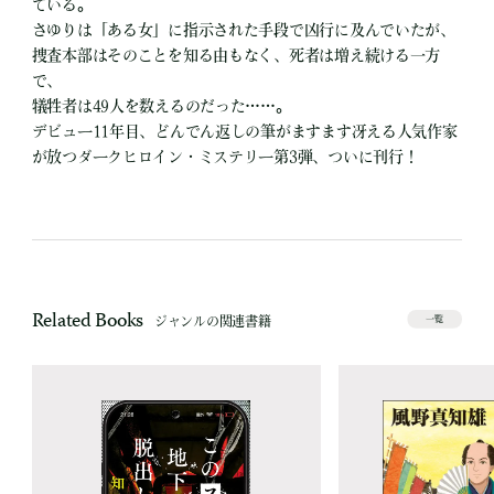
ている。
さゆりは「ある女」に指示された手段で凶行に及んでいたが、
捜査本部はそのことを知る由もなく、死者は増え続ける一方
で、
犠牲者は49人を数えるのだった……。
デビュー11年目、どんでん返しの筆がますます冴える人気作家
が放つダークヒロイン・ミステリー第3弾、ついに刊行！
Related Books
ジャンルの関連書籍
一覧