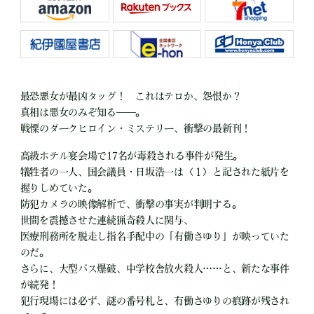
最恐悪女が最凶タッグ！ これはテロか、怨恨か？
真相は悪女のみぞ知る――。
戦慄のダークヒロイン・ミステリー、衝撃の最新刊！
高級ホテル宴会場で17名が毒殺される事件が発生。
犠牲者の一人、国会議員・日坂浩一は〈１〉と記された紙片を
握りしめていた。
防犯カメラの映像解析で、衝撃の事実が判明する。
世間を震撼させた連続猟奇殺人に関与、
医療刑務所を脱走し指名手配中の「有働さゆり」が映っていた
のだ。
さらに、大型バス爆破、中学校舎放火殺人……と、新たな事件
が続発！
犯行現場には必ず、謎の番号札と、有働さゆりの痕跡が残され