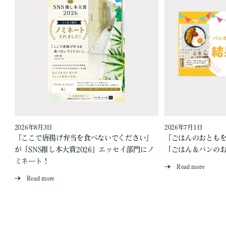
2026年8月3日
2026年7月1日
『ここで唐揚げ弁当を食べないでください』
『ごはんのおとも
が「SNS推し本大賞2026」エッセイ部門にノ
「ごはん＆パンの
ミネート！
Read more
Read more