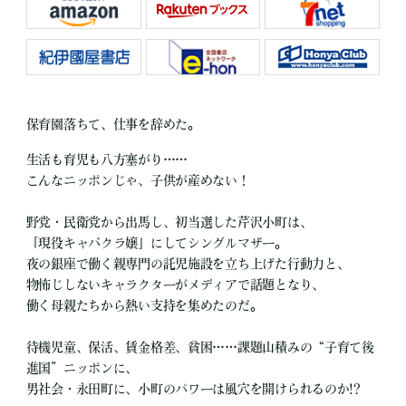
保育園落ちて、仕事を辞めた。
生活も育児も八方塞がり……
こんなニッポンじゃ、子供が産めない！
野党・民衛党から出馬し、初当選した芹沢小町は、
「現役キャバクラ嬢」にしてシングルマザー。
夜の銀座で働く親専門の託児施設を立ち上げた行動力と、
物怖じしないキャラクターがメディアで話題となり、
働く母親たちから熱い支持を集めたのだ。
待機児童、保活、賃金格差、貧困……課題山積みの“子育て後
進国”ニッポンに、
男社会・永田町に、小町のパワーは風穴を開けられるのか!?