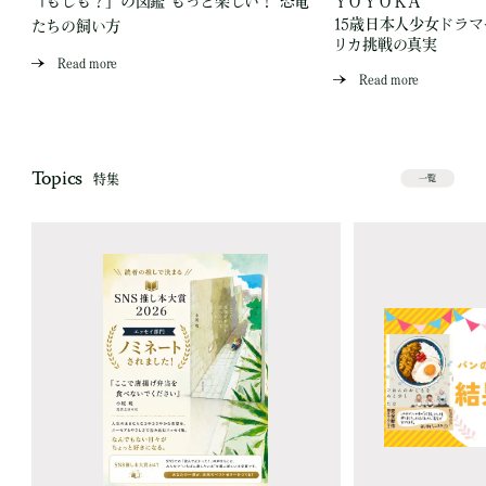
「もしも？」の図鑑 もっと楽しい！ 恐竜
ＹＯＹＯＫＡ
15歳日本人少女ドラ
たちの飼い方
リカ挑戦の真実
Read more
Read more
Topics
特集
一覧