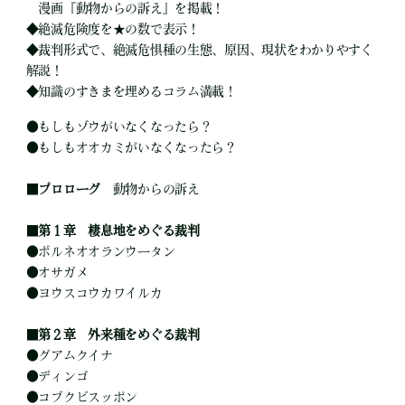
漫画『動物からの訴え』を掲載！
◆絶滅危険度を★の数で表示！
◆裁判形式で、絶滅危惧種の生態、原因、現状をわかりやすく
解説！
◆知識のすきまを埋めるコラム満載！
●
もしもゾウがいなくなったら？
●
もしもオオカミがいなくなったら？
■
プロローグ
動物からの訴え
■
第１章 棲息地をめぐる裁判
●
ボルネオオランウータン
●
オサガメ
●
ヨウスコウカワイルカ
■
第２章 外来種をめぐる裁判
●
グアムクイナ
●
ディンゴ
●
コブクビスッポン