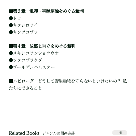
■
第３章 乱獲・害獣駆除をめぐる裁判
●
トラ
●
キタシロサイ
●
キングコブラ
■
第４章 故郷と自立をめぐる裁判
●
メキシコサンショウウオ
●
フタコブラクダ
●
ゴールデンハムスター
■
エピローグ
どうして野生動物を守らないといけないの？ 私
たちにできること
Related Books
ジャンルの関連書籍
一覧