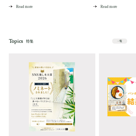
Read more
Read more
Topics
特集
一覧