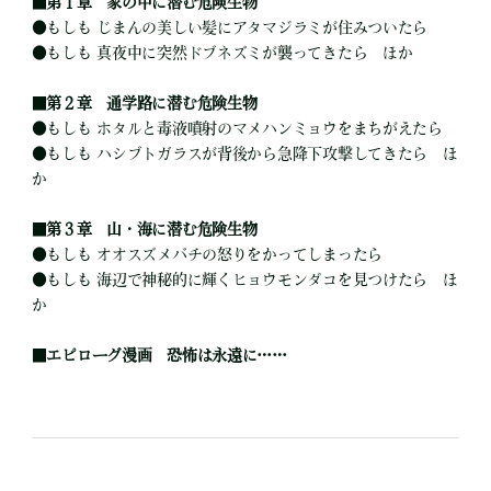
■
第１章 家の中に潜む危険生物
●
もしも じまんの美しい髪にアタマジラミが住みついたら
●
もしも 真夜中に突然ドブネズミが襲ってきたら ほか
■
第２章 通学路に潜む危険生物
●
もしも ホタルと毒液噴射のマメハンミョウをまちがえたら
●
もしも ハシブトガラスが背後から急降下攻撃してきたら ほ
か
■
第３章 山・海に潜む危険生物
●
もしも オオスズメバチの怒りをかってしまったら
●
もしも 海辺で神秘的に輝くヒョウモンダコを見つけたら ほ
か
■
エピローグ漫画 恐怖は永遠に……