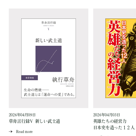
2026年04月09日
2026年04月03日
草舟言行録Ⅴ 新しい武士道
英雄たちの経営力
日本史を造った１２人
Read more