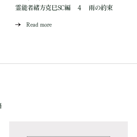
霊能者緒方克巳SC編 ４ 雨の約束
Read more
籍