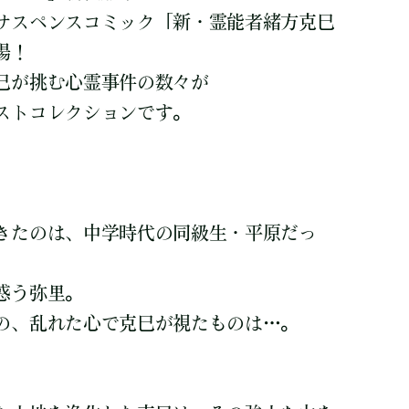
サスペンスコミック「新・霊能者緒方克巳
場！
巳が挑む心霊事件の数々が
ストコレクションです。
きたのは、中学時代の同級生・平原だっ
惑う弥里。
の、乱れた心で克巳が視たものは…。