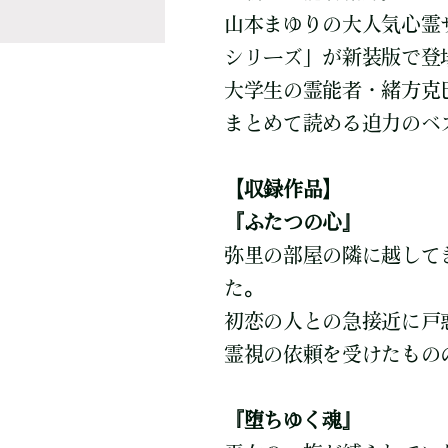
山本まゆりの大人気心霊
シリーズ」が新装版で登
大学生の霊能者・緒方克
まとめて読める迫力のベ
【収録作品】
『ふたつの心』
弥里の部屋の隣に越して
た。
初恋の人との急接近に戸
霊視の依頼を受けたもの
『堕ちゆく魂』