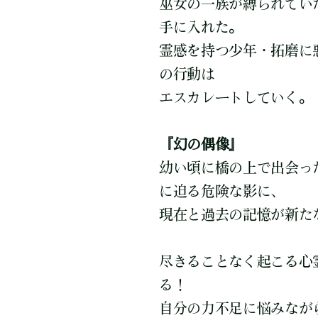
巫女の一族が縛られてい
手に入れた。
霊感を持つ少年・拓磨に
の行動は
エスカレートしていく。
『幻の偶像』
幼い頃に橋の上で出会っ
に迫る危険な影に、
現在と過去の記憶が新た
尽きることなく起こる心
る！
自分の力不足に悩みなが