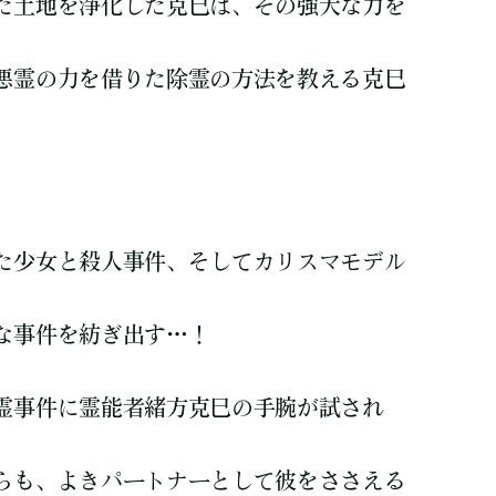
た土地を浄化した克巳は、その強大な力を
悪霊の力を借りた除霊の方法を教える克巳
た少女と殺人事件、そしてカリスマモデル
な事件を紡ぎ出す…！
霊事件に霊能者緒方克巳の手腕が試され
らも、よきパートナーとして彼をささえる