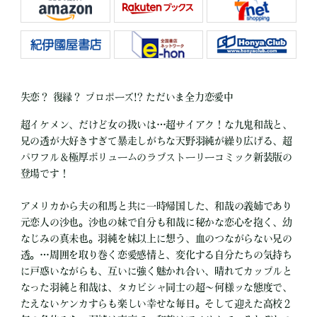
失恋？ 復縁？ プロポーズ!? ただいま全力恋愛中
超イケメン、だけど女の扱いは…超サイアク！な九鬼和哉と、
兄の透が大好きすぎて暴走しがちな天野羽純が繰り広げる、超
パワフル＆極厚ボリュームのラブストーリーコミック新装版の
登場です！
アメリカから夫の和馬と共に一時帰国した、和哉の義姉であり
元恋人の沙也。沙也の妹で自分も和哉に秘かな恋心を抱く、幼
なじみの真未也。羽純を妹以上に想う、血のつながらない兄の
透。…周囲を取り巻く恋愛感情と、変化する自分たちの気持ち
に戸惑いながらも、互いに強く魅かれ合い、晴れてカップルと
なった羽純と和哉は、タカビシャ同士の超～何様ッな態度で、
たえないケンカすらも楽しい幸せな毎日。そして迎えた高校２