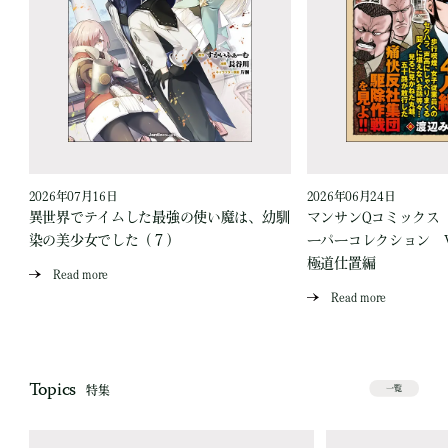
2026年07月16日
2026年06月24日
う
異世界でテイムした最強の使い魔は、幼馴
マンサンQコミックス
染の美少女でした（７）
ーパーコレクション Vo
極道仕置編
Read more
Read more
Topics
特集
一覧