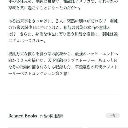
年の冬休みを、羽純は東京で、和哉はアメリカで、それぞれの
家族と共に過ごすことになったのだが…。
ある出来事をきっかけに、２人に突然の別れが訪れる!? 羽純
の17歳の誕生日に告げられた、和哉の言葉の本当の意味と
は!? さらに、身重な沙也に寄り添う和哉を横目に、羽純は透
にプロポーズされ…。
波乱万丈な彼らを襲う恋の試練から、最強のハッピーエンドへ
向かう２人を描いた、天下無敵のラブストーリー。ちょっとH
なその後編の描きおろしも収録した、草薙竜樹の痛快ラブスト
ーリーベストコレクション第２巻！
Related Books
作品の関連書籍
一覧