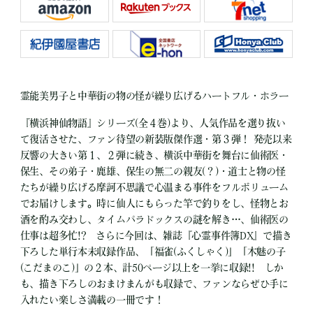
霊能美男子と中華街の物の怪が繰り広げるハートフル・ホラー
『横浜神仙物語』シリーズ(全４巻)より、人気作品を選り抜い
て復活させた、ファン待望の新装版傑作選・第３弾！ 発売以来
反響の大きい第１、２弾に続き、横浜中華街を舞台に仙術医・
保生、その弟子・鹿雄、保生の無二の親友(？)・道士と物の怪
たちが繰り広げる摩訶不思議で心温まる事件をフルボリューム
でお届けします。時に仙人にもらった竿で釣りをし、怪物とお
酒を酌み交わし、タイムパラドックスの謎を解き…、仙術医の
仕事は超多忙!? さらに今回は、雑誌『心霊事件簿DX』で描き
下ろした単行本未収録作品、「福雀(ふくしゃく)」「木魅の子
(こだまのこ)」の２本、計50ページ以上を一挙に収録!! しか
も、描き下ろしのおまけまんがも収録で、ファンならぜひ手に
入れたい楽しさ満載の一冊です！