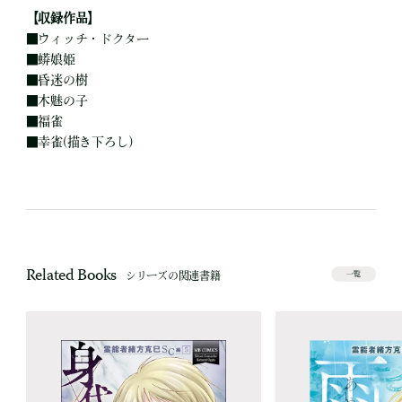
【収録作品】
■
ウィッチ・ドクター
■
蟒娘姫
■
昏迷の樹
■
木魅の子
■
福雀
■
幸雀(描き下ろし)
Related Books
シリーズの関連書籍
一覧