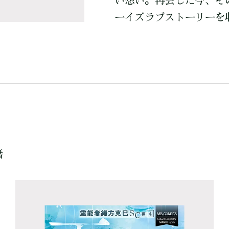
い想い。再会した今、そ
ーイズラブストーリーを
籍