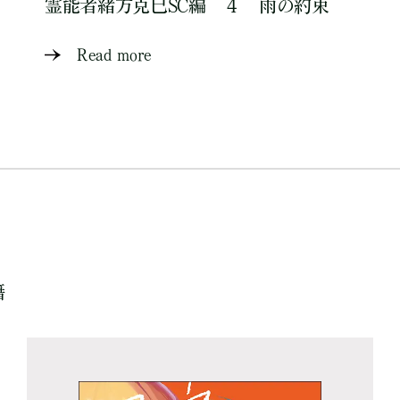
霊能者緒方克巳SC編 ４ 雨の約束
Read more
籍