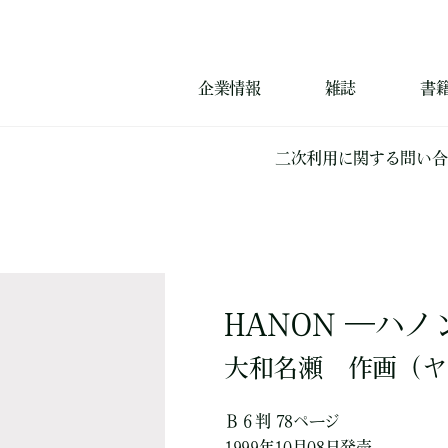
企業情報
雑誌
書
二次利用に関する問い合
HANON ―ハノ
大和名瀬
作画
（ヤ
Ｂ６判 78ページ
1999年10月08日発売