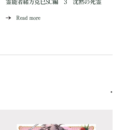
霊能者緒方克巳SC編 3 沈黙の死霊
Read more