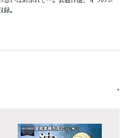
の想いはあふれて…。表題作他、４つのボ
収録。