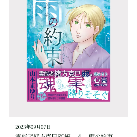
2023年09月07日
霊能者緒方克巳SC編 ４ 雨の約束