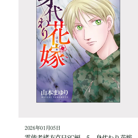
2026年01月05日
霊能者緒方克巳SC編 5 身代わり花嫁