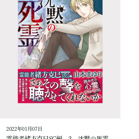
2022年01月07日
霊能者緒方克巳SC編 3 沈黙の死霊