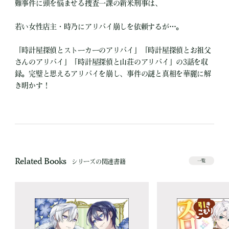
難事件に頭を悩ませる捜査一課の新米刑事は、
若い女性店主・時乃にアリバイ崩しを依頼するが…。
「時計屋探偵とストーカーのアリバイ」「時計屋探偵とお祖父
さんのアリバイ」「時計屋探偵と山荘のアリバイ」の3話を収
録。完璧と思えるアリバイを崩し、事件の謎と真相を華麗に解
き明かす！
Related Books
シリーズの関連書籍
一覧