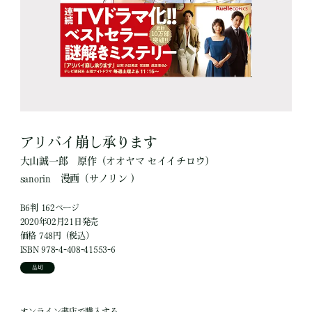
アリバイ崩し承ります
大山誠一郎
原作
（オオヤマ セイイチロウ）
sanorin
漫画
（サノリン ）
B6判 162ページ
2020年02月21日発売
価格 748円（税込）
ISBN 978-4-408-41553-6
品切
オンライン書店で購入する