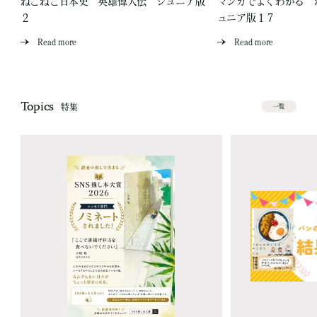
爪
ねこねこ日本史 英雄偉人伝 ジュニア版
マンガでよくわかる 
２
ュニア版１７
Read more
Read more
Topics
特集
一覧