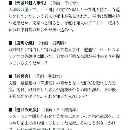
■
『天城峠殺人事件』
（作画・千村青）
天城峠の崖下で、「下司」の文字を記した千社札を持ち、寺巡
りをしていたという老人の死体が発見された。事件に疑問を持
つ光彦だが、東京へと帰ると、今度は知人のアイドル・桜井夕
紀の心中自殺の知らせが舞い込み…。
■
『透明な鏡』
（作画・羽柴麟）
取材帰りに宿泊した宿の温泉で殺人事件に遭遇!? サービスエ
リアでの休憩中に聞いた、男女の不穏な会話が事件のカギを握
っているようだが…？
■
『砂冥宮』
（作画・稜敦水）
文豪・泉鏡花の「草迷宮」の舞台となった旧家を取材した光
彦。後日、取材をした老人が鏡花ゆかりの地を訪れ、その後、
不審な死を遂げた。それを知った光彦は…？
■
『逃げろ光彦』
（作画・日下部拓海）
レストランで隣り合わせた美女が忘れていった携帯電話を、う
っかり家まで持ち帰ってしまった光彦。そのことがきっかけ
で、なぜか光彦が追われる立場に…！