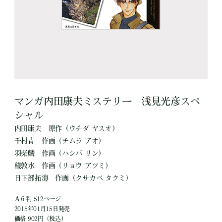
マンガ内田康夫ミステリー 浅見光彦スペ
シャル
内田康夫
原作
（ウチダ ヤスオ）
千村青
作画
（チムラ アオ）
羽柴麟
作画
（ハシバ リン）
稜敦水
作画
（リョウ アツミ）
日下部拓海
作画
（クサカベ タクミ）
Ａ６判 512ページ
2015年01月15日発売
価格 902円（税込）