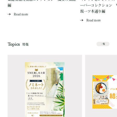
編
ーパーコレクション Vo
坂一ツ木通り編
Read more
Read more
Topics
特集
一覧