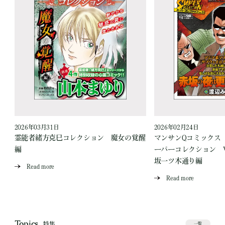
2026年03月31日
2026年02月24日
愛
霊能者緒方克巳コレクション 魔女の覚醒
マンサンQコミックス
編
ーパーコレクション Vo
坂一ツ木通り編
Read more
Read more
Topics
特集
一覧