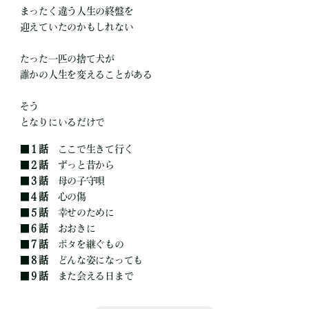
まったく違う人生の終盤を
迎えていたのかもしれない
たった一匹の捨て犬が
誰かの人生を変えることがある
そう
となりにいるだけで
■
１話
ここで生きて行く
■
２話
ずっと昔から
■
３話
母の子守唄
■
４話
心の傷
■
５話
幸せのために
■
６話
おおきに
■
７話
ボタを継ぐもの
■
８話
どんな姿になっても
■
９話
また会える日まで