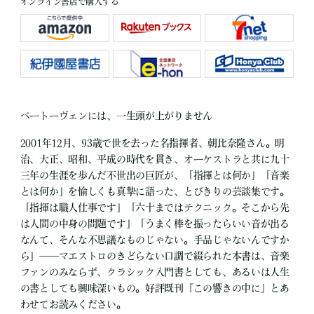
オンライン書店で購入する
ベートーヴェンには、一生頭が上がりません
2001年12月、93歳で世を去った名指揮者、朝比奈隆さん。明
治、大正、昭和、平成の時代を貫き、オーケストラと共に九十
三年の生涯を歩んだ不世出の巨匠が、「指揮とは何か」「音楽
とは何か」を愉しくも真摯に語った、とびきりの芸談集です。
「指揮は職人仕事です」「六十まではテクニック。そこから先
は人間の中身の問題です」「うまく棒を振ったらいい音が出る
なんて、そんな不思議なものじゃない。手品じゃないんですか
ら」――マエストロのきどらない口調で綴られた本書は、音楽
ファンのみならず、クラシック入門書としても、あるいは人生
の書としても興味深いもの。好評既刊『この響きの中に』とあ
わせてお読みください。