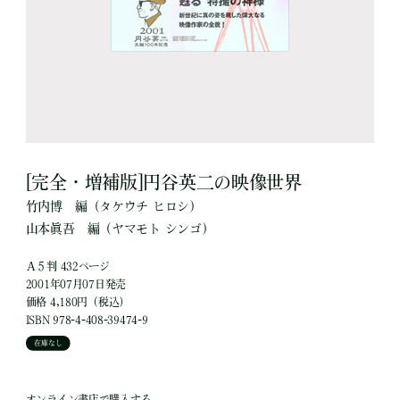
[完全・増補版]円谷英二の映像世界
竹内博
編
（タケウチ ヒロシ）
山本眞吾
編
（ヤマモト シンゴ）
Ａ５判 432ページ
2001年07月07日発売
価格 4,180円（税込）
ISBN 978-4-408-39474-9
在庫なし
オンライン書店で購入する