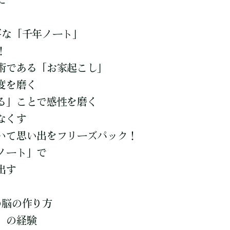
に
要な「千年ノート」
！
術である「お家起こし」
度を磨く
る」ことで感性を磨く
なくす
いて思い出をフリーズパック！
ノート」で
出す
の脳の作り方
」の経験