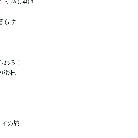
引っ越し40回
暮らす
られる！
の密林
ワイの旅