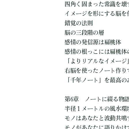
四角く固まった常識を壊
イメージを形にする脳を
錯覚の法則
脳の三段階の層
感情の発信源は扁桃体
感情の根っこには扁桃体
「よりリアルなイメージ
右脳を使ったノート作り
「千年ノート」を最高の
第6章 ノートに綴る物
半径１メートルの風水環
モノはあなたと波動共鳴
モノがあなたに語りかけ