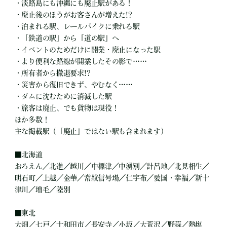
・淡路島にも沖縄にも廃止駅がある！
・廃止後のほうがお客さんが増えた!?
・泊まれる駅、レールバイクに乗れる駅
・「鉄道の駅」から「道の駅」へ
・イベントのためだけに開業・廃止になった駅
・より便利な路線が開業したその影で……
・所有者から撤退要求!?
・災害から復旧できず、やむなく……
・ダムに沈むために消滅した駅
・旅客は廃止、でも貨物は現役！
ほか多数！
主な掲載駅（「廃止」ではない駅も含まれます）
■
北海道
おろえん／北進／越川／中標津／中湧別／計呂地／北見相生／
明石町／上越／金華／常紋信号場／仁宇布／愛国・幸福／新十
津川／増毛／陸別
■
東北
大畑／七戸／十和田市／長安寺／小坂／大荒沢／野蒜／熱塩