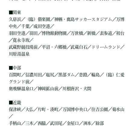
■
関東
久慈浜／（臨）偕楽園／神栖・鹿島サッカースタジアム／万博
中央／千葉／成田空港／
羽田空港／羽田／博物館動物園／万世橋／新橋／表参道／初台
／寛永寺坂／
武蔵野競技場前／平沼・六郷橋／武蔵白石／ドリームランド／
川原湯温泉
■
中部
百間町／信濃川田／塩尻／黒部ダム／恋路／輪島／（臨）仁愛
グランド前／
奥飛騨温泉口／神岡鉱山前／川根唐沢・犬間
■
近畿
保津峡／大仏／片町・湊町／万国博中央口／住吉公園／菊水山
／
手柄山／三木／西脇／武田尾／金屋口／洲本／餘部