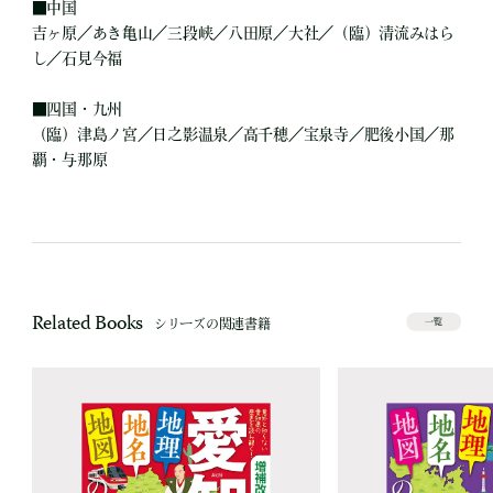
■
中国
吉ヶ原／あき亀山／三段峡／八田原／大社／（臨）清流みはら
し／石見今福
■
四国・九州
（臨）津島ノ宮／日之影温泉／高千穂／宝泉寺／肥後小国／那
覇・与那原
Related Books
シリーズの関連書籍
一覧