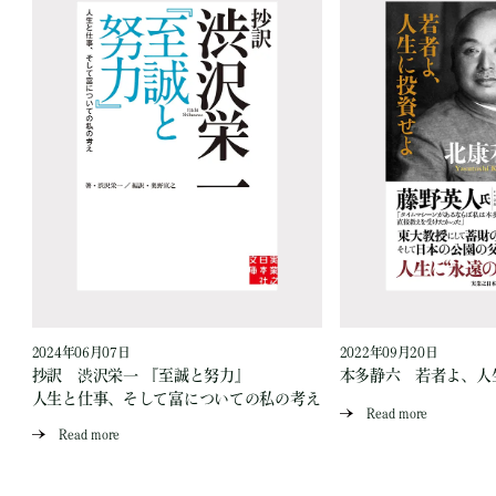
2024年06月07日
2022年09月20日
買
抄訳 渋沢栄一 『至誠と努力』
本多静六 若者よ、人
人生と仕事、そして富についての私の考え
Read more
Read more