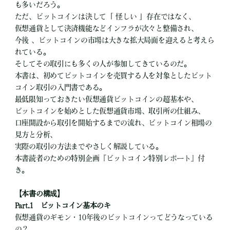
も多いだろう。
ただ、ビットコインは決して「 怪しい 」存在ではなく、
仮想通貨として決済機能などインフラが次々と整備され、
今後 、ビットコインの市場は大きな拡大局面を迎えると考えら
れている。
そしてその取引にも多くの人が参加してきているのだ。
本書は、初めてビットコインを売買する人を対象としたビット
コイン取引の入門書である。
最低限知っておきたい仮想通貨ビットコインの超基本や、
ビットコインを始めとした仮想通貨市場、取引所の仕組み、
口座開設から取引を開始するまでの流れ、ビットコイン相場の
見方と分析、
実際の取引の方法までやさしく解説している。
本書読者のための特別企画『ビットコイン特別レポート』付
き。
【本書の構成】
Part.1 ビットコイン基本のキ
仮想通貨のギモン・10年後のビットコインってどうなっている
の？