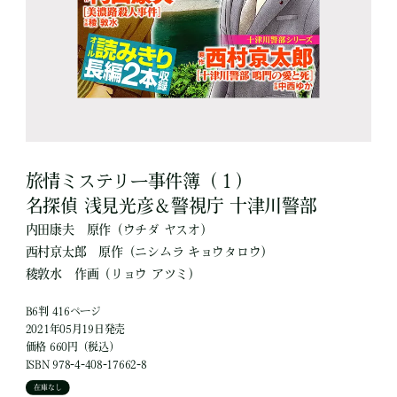
旅情ミステリー事件簿（１）
名探偵 浅見光彦＆警視庁 十津川警部
内田康夫
原作
（ウチダ ヤスオ）
西村京太郎
原作
（ニシムラ キョウタロウ）
稜敦水
作画
（リョウ アツミ）
B6判 416ページ
2021年05月19日発売
価格 660円（税込）
ISBN 978-4-408-17662-8
在庫なし