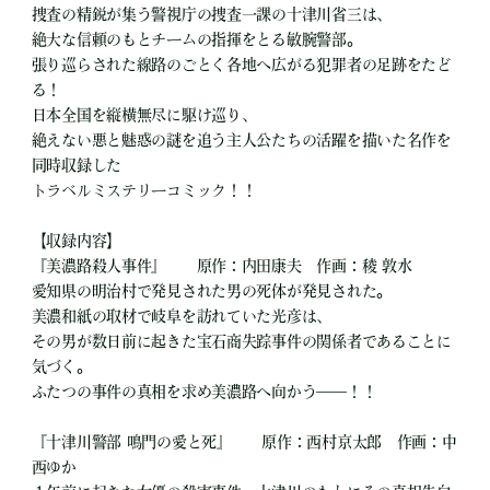
捜査の精鋭が集う警視庁の捜査一課の十津川省三は、
絶大な信頼のもとチームの指揮をとる敏腕警部。
張り巡らされた線路のごとく各地へ広がる犯罪者の足跡をたど
る！
日本全国を縦横無尽に駆け巡り、
絶えない悪と魅惑の謎を追う主人公たちの活躍を描いた名作を
同時収録した
トラベルミステリーコミック！！
【収録内容】
『美濃路殺人事件』 原作：内田康夫 作画：稜 敦水
愛知県の明治村で発見された男の死体が発見された。
美濃和紙の取材で岐阜を訪れていた光彦は、
その男が数日前に起きた宝石商失踪事件の関係者であることに
気づく。
ふたつの事件の真相を求め美濃路へ向かう――！！
『十津川警部 鳴門の愛と死』 原作：西村京太郎 作画：中
西ゆか