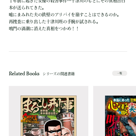
１年前に起きた女優の殺害事件…十津川のもとにその真相告白
本が送られてきた。
嘘にまみれた夫の鉄壁のアリバイを崩すことはできるのか。
再捜査に乗り出した十津川班の手腕が試される。
鳴門の渦潮に消えた真相をつかめ！！
Related Books
シリーズの関連書籍
一覧