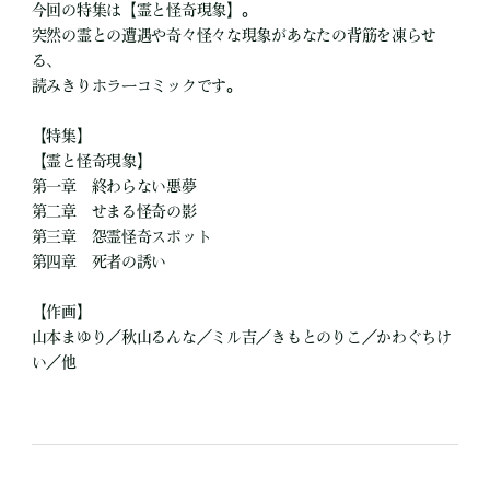
今回の特集は【霊と怪奇現象】。
突然の霊との遭遇や奇々怪々な現象があなたの背筋を凍らせ
る、
読みきりホラーコミックです。
【特集】
【霊と怪奇現象】
第一章 終わらない悪夢
第二章 せまる怪奇の影
第三章 怨霊怪奇スポット
第四章 死者の誘い
【作画】
山本まゆり／秋山るんな／ミル吉／きもとのりこ／かわぐちけ
い／他