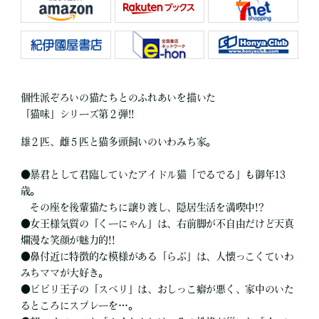
個性派ぞろいの猫たちとのふれあいを描いた
「猫味」シリーズ第２弾!!
雄２匹、雌５匹と猫多頭飼いのいわみち家。
●
暴君として君臨していたアイドル猫「でるでる」も御年13
歳。
その座を後輩猫たちに譲り渡し、隠居生活を満喫中!?
●
女王様気質の「くーにゃん」は、右前脚が不自由だけど天真
爛漫な笑顔が魅力的!!
●
鼻付近に特徴的な模様がある「らぶ」は、人懐っこくていわ
みちママが大好き。
●
ビビリ王子の「スベリ」は、おしっこ癖が悪く、家中のいた
るところにスプレーを…。