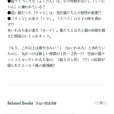
●
超マイペースな「ふくたん」は、その性格が災いし「くーに
ゃん」に嫌われている？
●
迷い猫だった「チャビ」は、先住猫たちとの相性が最悪!?
●
「チャビ」の息子「シリ」。「スベリ」の王子の座を脅か
す!?
※いわみち家の番犬「モージ」。猫たちとは犬と猫の垣根を越
えた関係のいじられキャラ。
「もう、これ以上は増やさない！」（byいわみち）と決めてい
たのに、気がつけば新しい仲間が１匹…２匹…!? 空前の猫ラ
ッシュとなったいわみち家の、「血と汗と涙」（!?）の記録が
綴られたエッセイ風の猫漫画!!
Related Books
作品の関連書籍
一覧