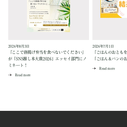
2026年8月3日
2026年7月1日
『ここで唐揚げ弁当を食べないでください』
『ごはんのおとも
が「SNS推し本大賞2026」エッセイ部門にノ
「ごはん＆パンの
ミネート！
Read more
Read more