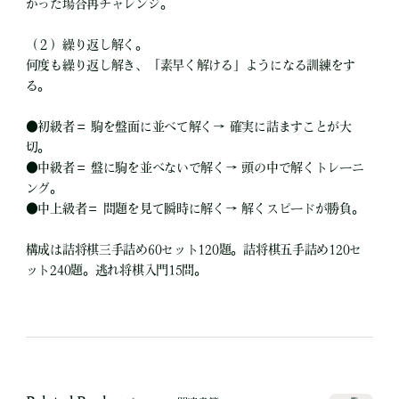
かった場合再チャレンジ。
（２）繰り返し解く。
何度も繰り返し解き、「素早く解ける」ようになる訓練をす
る。
●
初級者＝ 駒を盤面に並べて解く→ 確実に詰ますことが大
切。
●
中級者＝ 盤に駒を並べないで解く→ 頭の中で解くトレーニ
ング。
●
中上級者＝ 問題を見て瞬時に解く→ 解くスピードが勝負。
構成は詰将棋三手詰め60セット120題。詰将棋五手詰め120セ
ット240題。逃れ将棋入門15問。