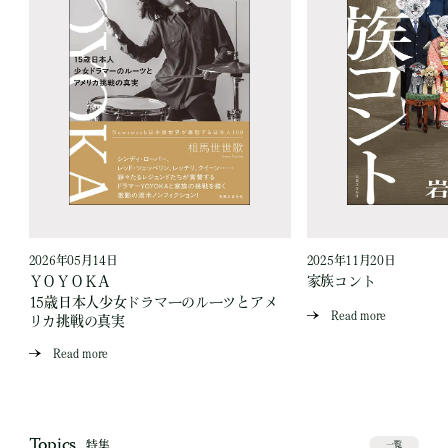
2026年05月14日
2025年11月20日
ベ
ＹＯＹＯＫＡ
家族コント
15歳日本人少女ドラマーのルーツとアメ
Read more
リカ挑戦の真実
Read more
Topics
特集
一覧