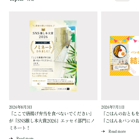
2026年8月3日
2026年7月1日
『ここで唐揚げ弁当を食べないでください』
『ごはんのおとも
が「SNS推し本大賞2026」エッセイ部門にノ
「ごはん＆パンの
ミネート！
Read more
Read more