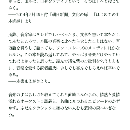
がらに、山本は、自身をメディアという「るつぼ」へと投じて
ゆく。
――2014年5月26日付「朝日新聞」文化の扉 「はじめての山
本直純」より
所詮、音楽家はテレビでしゃべったり、文章を書いて本をだし
てみたところで、本職の音楽に比べたら大したことはない。百
万語を費やして語っても、ワン・フレーズのメロディにはかな
わない。この本を読み返してみて、やっぱり音楽だけやってい
てればよかったと思った。謹んで諸先輩のご批判を乞うととも
に、音楽を愛する読者諸氏に少しでも喜んでもらえれば幸いで
ある。
――本書まえがきより。
音楽のすばらしさを教えてくれた直純さんからの、情熱と愛情
溢れるオーケストラ談義と、名曲にまつわるエピソードのかず
かず。ふだんクラシックに縁のない人をも芸術の森へいざな
う。