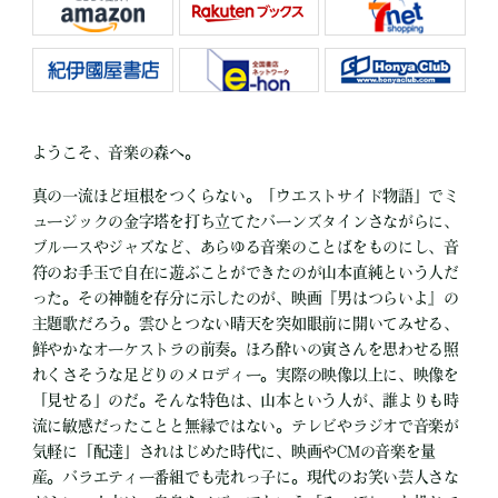
ようこそ、音楽の森へ。
真の一流ほど垣根をつくらない。「ウエストサイド物語」でミ
ュージックの金字塔を打ち立てたバーンズタインさながらに、
ブルースやジャズなど、あらゆる音楽のことばをものにし、音
符のお手玉で自在に遊ぶことができたのが山本直純という人だ
った。その神髄を存分に示したのが、映画『男はつらいよ』の
主題歌だろう。雲ひとつない晴天を突如眼前に開いてみせる、
鮮やかなオーケストラの前奏。ほろ酔いの寅さんを思わせる照
れくさそうな足どりのメロディー。実際の映像以上に、映像を
「見せる」のだ。そんな特色は、山本という人が、誰よりも時
流に敏感だったことと無縁ではない。テレビやラジオで音楽が
気軽に「配達」されはじめた時代に、映画やCMの音楽を量
産。バラエティー番組でも売れっ子に。現代のお笑い芸人さな