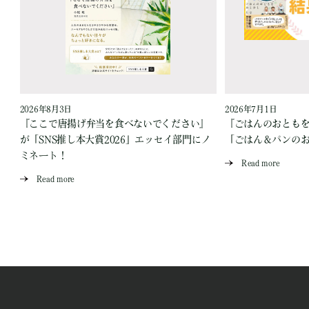
2026年8月3日
2026年7月1日
『ここで唐揚げ弁当を食べないでください』
『ごはんのおとも
が「SNS推し本大賞2026」エッセイ部門にノ
「ごはん＆パンの
ミネート！
Read more
Read more