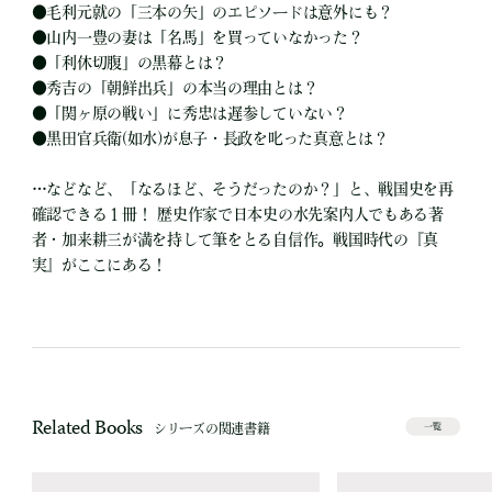
●
毛利元就の「三本の矢」のエピソードは意外にも？
●
山内一豊の妻は「名馬」を買っていなかった？
●
「利休切腹」の黒幕とは？
●
秀吉の「朝鮮出兵」の本当の理由とは？
●
「関ヶ原の戦い」に秀忠は遅参していない？
●
黒田官兵衛(如水)が息子・長政を叱った真意とは？
…などなど、「なるほど、そうだったのか？」と、戦国史を再
確認できる１冊！ 歴史作家で日本史の水先案内人でもある著
者・加来耕三が満を持して筆をとる自信作。戦国時代の『真
実』がここにある！
Related Books
シリーズの関連書籍
一覧