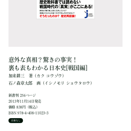
意外な真相？驚きの事実！
裏も表もわかる日本史[戦国編]
加来耕三
著
（カク コウゾウ）
石ノ森章太郎
画
（イシノモリ ショウタロウ）
新書判 256ページ
2013年11月14日発売
価格 838円（税込）
ISBN 978-4-408-11023-3
在庫なし