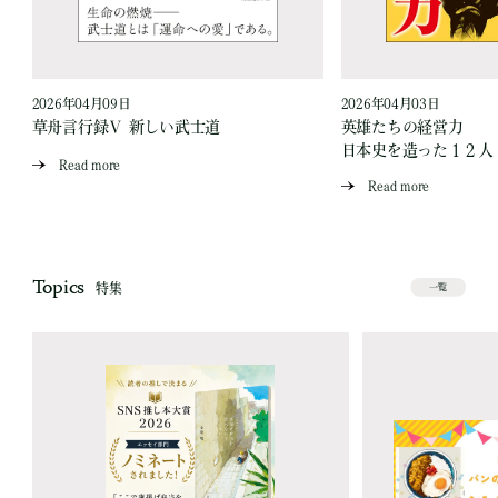
2026年04月09日
2026年04月03日
草舟言行録Ⅴ 新しい武士道
英雄たちの経営力
日本史を造った１２人
Read more
Read more
Topics
特集
一覧