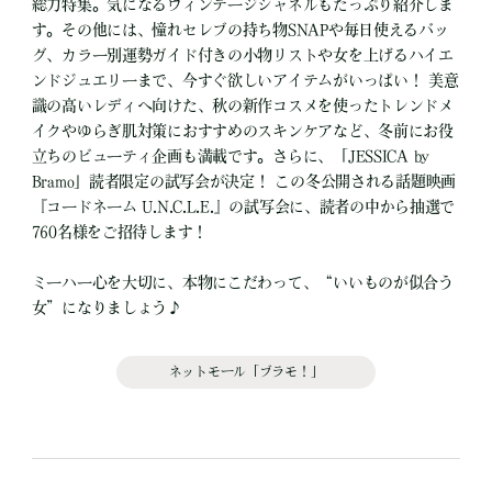
総力特集。気になるヴィンテージシャネルもたっぷり紹介しま
す。その他には、憧れセレブの持ち物SNAPや毎日使えるバッ
グ、カラー別運勢ガイド付きの小物リストや女を上げるハイエ
ンドジュエリーまで、今すぐ欲しいアイテムがいっぱい！ 美意
識の高いレディへ向けた、秋の新作コスメを使ったトレンドメ
イクやゆらぎ肌対策におすすめのスキンケアなど、冬前にお役
立ちのビューティ企画も満載です。さらに、「JESSICA by
Bramo」読者限定の試写会が決定！ この冬公開される話題映画
『コードネーム U.N.C.L.E.』の試写会に、読者の中から抽選で
760名様をご招待します！
ミーハー心を大切に、本物にこだわって、“いいものが似合う
女”になりましょう♪
ネットモール「ブラモ！」