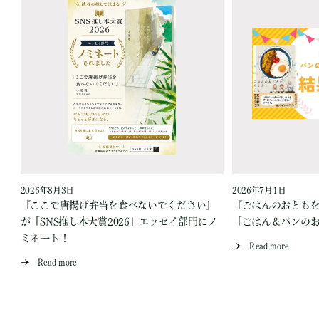
2026年8月3日
2026年7月1日
『ここで唐揚げ弁当を食べないでください』
『ごはんのおとも
が「SNS推し本大賞2026」エッセイ部門にノ
「ごはん＆パンの
ミネート！
Read more
Read more