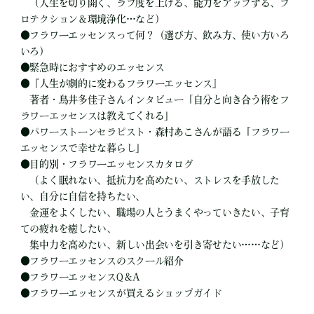
（人生を切り開く、ラブ度を上げる、能力をアップする、プ
ロテクション＆環境浄化…など）
●
フラワーエッセンスって何？（選び方、飲み方、使い方いろ
いろ）
●
緊急時におすすめのエッセンス
●
『人生が劇的に変わるフラワーエッセンス』
著者・鳥井多佳子さんインタビュー「自分と向き合う術をフ
ラワーエッセンスは教えてくれる」
●
パワーストーンセラピスト・森村あこさんが語る「フラワー
エッセンスで幸せな暮らし」
●
目的別・フラワーエッセンスカタログ
（よく眠れない、抵抗力を高めたい、ストレスを手放した
い、自分に自信を持ちたい、
金運をよくしたい、職場の人とうまくやっていきたい、子育
ての疲れを癒したい、
集中力を高めたい、新しい出会いを引き寄せたい……など）
●
フラワーエッセンスのスクール紹介
●
フラワーエッセンスQ＆A
●
フラワーエッセンスが買えるショップガイド