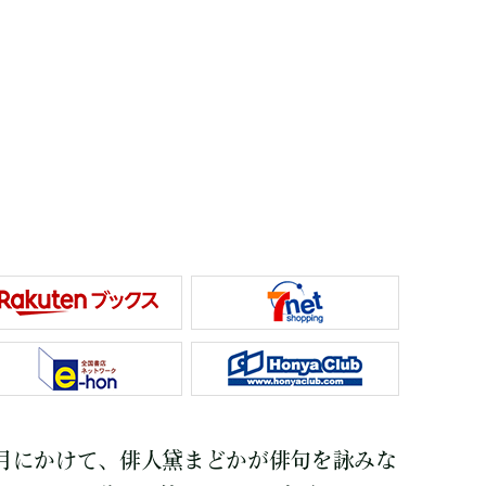
年10月にかけて、俳人黛まどかが俳句を詠みな