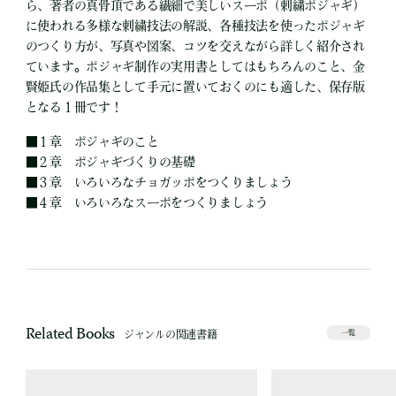
ら、著者の真骨頂である繊細で美しいスーポ（刺繍ポジャギ）
に使われる多様な刺繍技法の解説、各種技法を使ったポジャギ
のつくり方が、写真や図案、コツを交えながら詳しく紹介され
ています。ポジャギ制作の実用書としてはもちろんのこと、金
賢姫氏の作品集として手元に置いておくのにも適した、保存版
となる１冊です！
■
１章 ポジャギのこと
■
２章 ポジャギづくりの基礎
■
３章 いろいろなチョガッポをつくりましょう
■
４章 いろいろなスーポをつくりましょう
Related Books
ジャンルの関連書籍
一覧