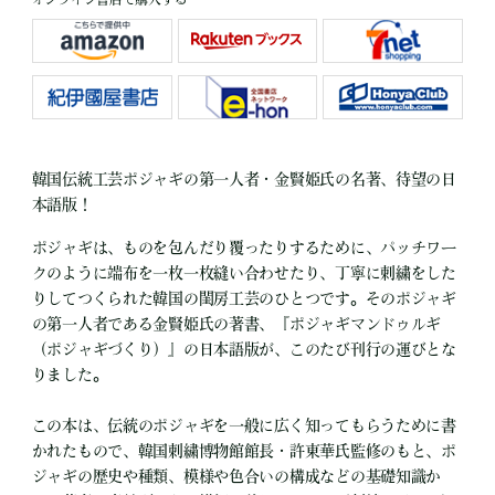
韓国伝統工芸ポジャギの第一人者・金賢姫氏の名著、待望の日
本語版！
ポジャギは、ものを包んだり覆ったりするために、パッチワー
クのように端布を一枚一枚縫い合わせたり、丁寧に刺繍をした
りしてつくられた韓国の閨房工芸のひとつです。そのポジャギ
の第一人者である金賢姫氏の著書、『ポジャギマンドゥルギ
（ポジャギづくり）』の日本語版が、このたび刊行の運びとな
りました。
この本は、伝統のポジャギを一般に広く知ってもらうために書
かれたもので、韓国刺繍博物館館長・許東華氏監修のもと、ポ
ジャギの歴史や種類、模様や色合いの構成などの基礎知識か