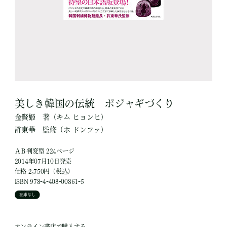
美しき韓国の伝統 ポジャギづくり
金賢姫
著
（キム ヒョンヒ）
許東華
監修
（ホ ドンファ）
ＡＢ判変型 224ページ
2014年07月10日発売
価格 2,750円（税込）
ISBN 978-4-408-00861-5
在庫なし
オンライン書店で購入する