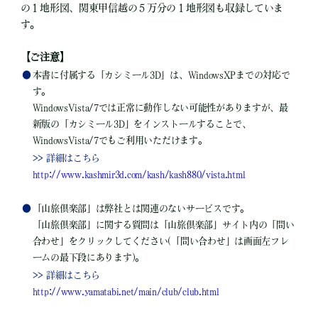
の１地形図、関東甲信越の５万分の１地形図も収録していま
す。
【ご注意】
●
本書に付属する「カシミール3D」は、WindowsXPまでの対応で
す。
WindowsVista/7では正常に動作しない可能性がありますが、最
新版の「カシミール3D」をインストールすることで、
WindowsVista/7でもご利用いただけます。
>> 詳細はこちら
http://www.kashmir3d.com/kash/kash880/vista.html
●
「山旅倶楽部」は弊社とは関連のないサービスです。
「山旅倶楽部」に関する質問は「山旅倶楽部」サイト内の「問い
合わせ」をクリックしてください(「問い合わせ」は画面左フレ
ームの最下段にあります)。
>> 詳細はこちら
http://www.yamatabi.net/main/club/club.html