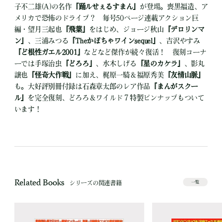
子不二雄(A)の名作
『踊ルせぇるすまん』
が登場。喪黒福造、ア
メリカで恐怖のドライブ？ 毎号50ページ連載アクション巨
編・望月三起也
『飛葉』
をはじめ、ジョージ秋山
『デロリンマ
ン』
、三浦みつる
『Theかぼちゃワインsequel』
、吉沢やすみ
『ど根性ガエル2001』
などなど傑作が続々復活！ 復刻コーナ
ーでは手塚治虫
『どろろ』
、水木しげる
『星のカケラ』
、影丸
譲也
『怪奇大作戦』
に加え、梶原一騎＆福原秀美
『友情山脈』
も。大好評別冊付録は石森章太郎のレア作品
『まんがスクー
ル』
を完全復刻、どろろ＆ワイルド７特製ピンナップもついて
います！
Related Books
シリーズの関連書籍
一覧