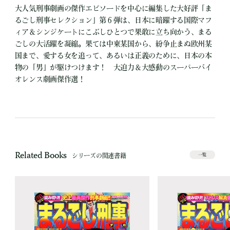
大人気刑事劇画の傑作エピソードを中心に編集した大好評「ま
るごし刑事セレクション」第６弾は、日本に暗躍する国際マフ
ィア＆シンジケートにこぶしひとつで果敢に立ち向かう、まる
ごしの大活躍を凝縮。果ては中東某国から、紛争止まぬ欧州某
国まで、愛する女を追って、あるいは正義のために、日本の本
物の「男」が駆けつけます！ 大迫力＆大感動のスーパーバイ
オレンス劇画傑作選！
Related Books
シリーズの関連書籍
一覧