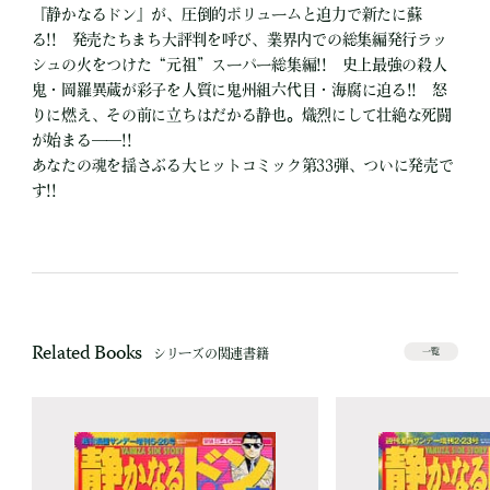
『静かなるドン』が、圧倒的ボリュームと迫力で新たに蘇
る!! 発売たちまち大評判を呼び、業界内での総集編発行ラッ
シュの火をつけた“元祖”スーパー総集編!! 史上最強の殺人
鬼・岡羅異蔵が彩子を人質に鬼州組六代目・海腐に迫る!! 怒
りに燃え、その前に立ちはだかる静也。熾烈にして壮絶な死闘
が始まる――!!
あなたの魂を揺さぶる大ヒットコミック第33弾、ついに発売で
す!!
Related Books
シリーズの関連書籍
一覧