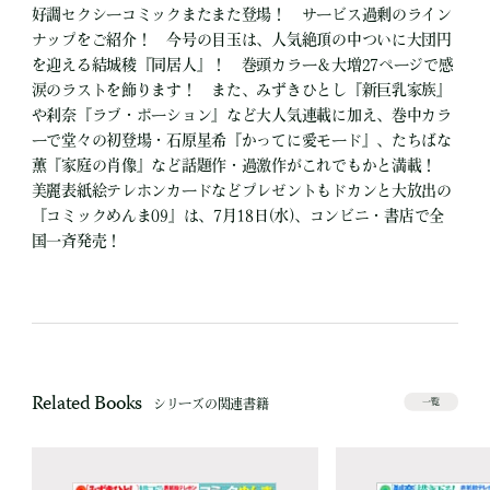
好調セクシーコミックまたまた登場！ サービス過剰のライン
ナップをご紹介！ 今号の目玉は、人気絶頂の中ついに大団円
を迎える結城稜『同居人』！ 巻頭カラー＆大増27ページで感
涙のラストを飾ります！ また、みずきひとし『新巨乳家族』
や刹奈『ラブ・ポーション』など大人気連載に加え、巻中カラ
ーで堂々の初登場・石原星希『かってに愛モード』、たちばな
薫『家庭の肖像』など話題作・過激作がこれでもかと満載！
美麗表紙絵テレホンカードなどプレゼントもドカンと大放出の
『コミックめんま09』は、7月18日(水)、コンビニ・書店で全
国一斉発売！
Related Books
シリーズの関連書籍
一覧