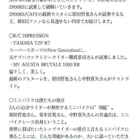
Z900RSに試乗して紐解いていきます。
Z900RS/CAFEの最新カスタムに原田哲也さんが試乗するな
ど、新旧Zファンなら見逃せない内容でお届けします。
○R/C IMPRESSION
・YAMAHA YZF-R7
スーパースポーツのNew Generationに、
元ヤマハファクトリーライダー難波恭司さんが試乗しました。
・MV AGUSTA BRUTALE 1000 RR
猛々しく、美しく。
最新のブルターレを、原田哲也さんと中野真矢さんがテストラ
イド。
○ミニバイクは僕たちの原点
3人の元GPライダーが熱弁するミニバイクの”効能”。
原田哲也さん、青木宣篤さん、中野真矢さんの共通点は、ミニ
バイクレース出身ということ。
世界に羽ばたいたトップライダーの原点と言えるミニバイクに
乗ることには、どんな効能があるのか、大いに語っていただき