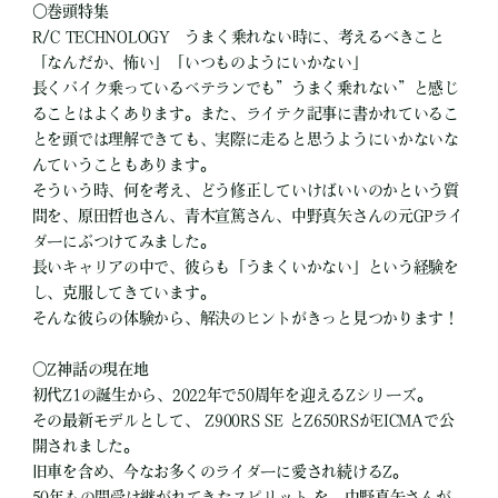
○巻頭特集
R/C TECHNOLOGY うまく乗れない時に、考えるべきこと
「なんだか、怖い」「いつものようにいかない」
長くバイク乗っているベテランでも”うまく乗れない”と感じ
ることはよくあります。また、ライテク記事に書かれているこ
とを頭では理解できても、実際に走ると思うようにいかないな
んていうこともあります。
そういう時、何を考え、どう修正していけばいいのかという質
問を、原田哲也さん、青木宣篤さん、中野真矢さんの元GPライ
ダーにぶつけてみました。
長いキャリアの中で、彼らも「うまくいかない」という経験を
し、克服してきています。
そんな彼らの体験から、解決のヒントがきっと見つかります！
○Z神話の現在地
初代Z1の誕生から、2022年で50周年を迎えるZシリーズ。
その最新モデルとして、 Z900RS SE とZ650RSがEICMAで公
開されました。
旧車を含め、今なお多くのライダーに愛され続けるZ。
50年もの間受け継がれてきたスピリット を、中野真矢さんが