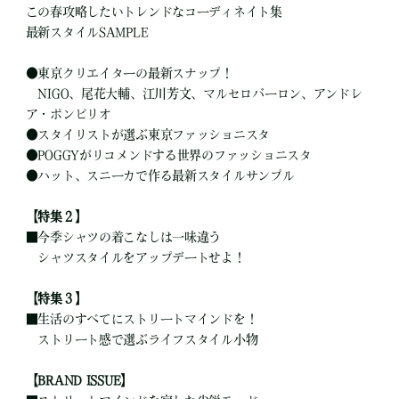
この春攻略したいトレンドなコーディネイト集
最新スタイルSAMPLE
●
東京クリエイターの最新スナップ！
NIGO、尾花大輔、江川芳文、マルセロバーロン、アンドレ
ア・ポンピリオ
●
スタイリストが選ぶ東京ファッショニスタ
●
POGGYがリコメンドする世界のファッショニスタ
●
ハット、スニーカで作る最新スタイルサンプル
【特集２】
■
今季シャツの着こなしは一味違う
シャツスタイルをアップデートせよ！
【特集３】
■
生活のすべてにストリートマインドを！
ストリート感で選ぶライフスタイル小物
【BRAND ISSUE】