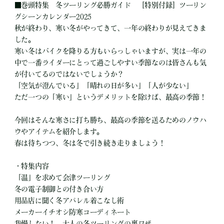
■巻頭特集 冬ツーリング必勝ガイド ［特別付録］ツーリン
グシーンカレンダー2025
秋が終わり、寒い冬がやってきて、一年の終わりが見えてきま
した。
寒い冬はバイクを降りる方もいらっしゃいますが、実は一年の
中で一番ライダーにとって過ごしやすい季節なのは皆さんも気
が付いてるのではないでしょうか？
「空気が澄んでいる」「晴れの日が多い」「人が少ない」
ただ一つの「寒い」というデメリットを除けば、最高の季節！
今回はそんな寒さに打ち勝ち、最高の季節を送るためのノウハ
ウやアイテムを紹介します。
春は待ちつつ、冬は冬で引き続き走りましょう！
・特集内容
「温」を求めて会津ツーリング
冬の電子制御との付き合い方
用品店に聞く冬アパレル着こなし術
メーカーイチオシ防寒コーディネート
我慢しない！ 大人の冬ツーリングの裏ワザ