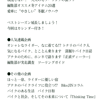
編集部オススメ冬アイテム20選
愛車に“やさしい”冬眠ノウハウ
ベストシーズン延長しましょう！
今回はカレンダー付き！
●人気連載企画
オシャレなライダー、なに着てる!? トナリのバイク人
気になるバイク、とことん乗ります 深掘りバイク日誌
アナタのために、ホンネで語ります「正直ディーラー」
編集部が実走調査 ツーリングガイド
●その他の企画
ほっと一息、ライダーに優しい宿
アナタのバイクライフに役立つ!? BikeJINコラム
バイクのある生活 バイク日和
バイクと社会、そしてその未来について「Thinking Time」