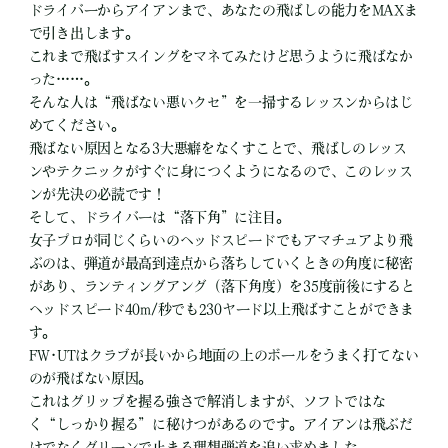
ドライバーからアイアンまで、あなたの飛ばしの能力をMAXま
で引き出します。
これまで飛ばすスイングをマネてみたけど思うように飛ばなか
った……。
そんな人は“飛ばない悪いクセ”を一掃するレッスンからはじ
めてください。
飛ばない原因となる3大悪癖をなくすことで、飛ばしのレッス
ンやテクニックがすぐに身につくようになるので、このレッス
ンが先決の必読です！
そして、ドライバーは“落下角”に注目。
女子プロが同じくらいのヘッドスピードでもアマチュアより飛
ぶのは、弾道が最高到達点から落ちしていくときの角度に秘密
があり、ランティングアング（落下角度）を35度前後にすると
ヘッドスピード40m/秒でも230ヤード以上飛ばすことができま
す。
FW･UTはクラブが長いから地面の上のボールをうまく打てない
のが飛ばない原因。
これはグリップを握る強さで解消しますが、ソフトではな
く“しっかり握る”に秘けつがあるのです。アイアンは飛ぶだ
けでなくグリーンで止まる理想弾道を追い求めました。