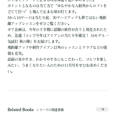
ポイントとなるのは当て方で“ゆるやかな入射角からロフトを
立てて打つ”と飛んで止まる球が打てます。
5から10ヤードは当たり前、30ヤードアップも夢ではない飛距
離アップレッスンをぜひご覧ください。
ギア企画は、今年の下半期に話題の新作が次々と発売されたた
め、急遽「コレで今年はアイアンの当たり年確定！ 16モデル一
気試打 秋の陣」をお届けします。
飛距離アップや新作アイアン以外のレッスンとクラブなどの情
報も充実。
誌面の見やすさ、わかりやすさにもこだわった、ゴルフを楽し
みたい、うまくなりたい人のための11月号をぜひお求めくださ
い。
Related Books
シリーズの関連書籍
一覧