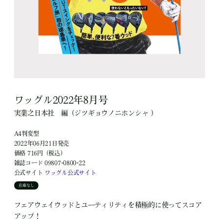
ワッグル2022年8月号
実業之日本社
編
（ジツギョウノニホンシャ ）
A4判変型
2022年06月21日発売
価格 716円（税込）
雑誌コード 09807-0800-22
公式サイト
ワッグル公式サイト
在庫なし
フェアウェイウッドとユーティリティを積極的に使ってスコア
アップ！