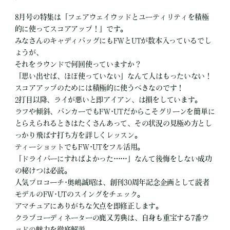
8月号の特集は「フェアウェイウッドとユーティリティを積極
的に使ってスコアアップ！」です。
みなさんのキャディバッグにもFWとUTが数本入っているでし
ょうが、
それをラウンドで何回使っていますか？
「思い出せば、ほぼ使っていない」なんて人はもったいない！
スコアアップのためには積極的に使うべきなのです！
2打目以降、ライが悪いと即アイアン、は損をしています。
ラフや傾斜、バンカーでもFW･UTだからこそグリーンを簡単に
とらえられるときはたくさんあって、その状況の見極め方とし
っかり飛ばす打ち方を詳しくレッスン。
ティーショットでもFW･UTをフル活用。
「ドライバーにすればよかった……」なんて後悔をしない成功
の秘けつは必読。
人気プロコーチ･奥嶋誠昭は、創刊30周年記念企画として読者
モデルのFW･UTのスイングをチェック。
アマチュアにありがちな欠点を即修正します。
クラブコーディネーターの鹿又芳典は、自身も重宝する7番ウ
ッドの魅力を徹底解説。