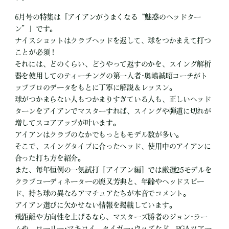
6月号の特集は「アイアンがうまくなる“魅惑のヘッドター
ン”」です。
ナイスショットはクラブヘッドを返して、球をつかまえて打つ
ことが必須！
それには、どのくらい、どうやって返すのかを、スイング解析
器を使用してのティーチングの第一人者･奥嶋誠昭コーチがト
ッププロのデータをもとに丁寧に解説＆レッスン。
球がつかまらない人もつかまりすぎている人も、正しいヘッド
ターンをアイアンでマスターすれば、スイングや弾道に切れが
増してスコアアップが叶います。
アイアンはクラブのなかでもっともモデル数が多い。
そこで、スイングタイプに合ったヘッド、使用中のアイアンに
合った打ち方を紹介。
また、毎年恒例の一気試打［アイアン編］では厳選25モデルを
クラブコーディネーターの鹿又芳典と、年齢やヘッドスピー
ド、持ち球の異なるアマチュアたちが本音でコメント。
アイアン選びに欠かせない情報を掲載しています。
飛距離や方向性を上げるなら、マスターズ勝者のジョン･ラー
ムや、ローリー･マキロイ、タイガー･ウッズなど、PGAツアー